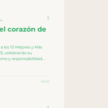
entirse tranquila,
 durante su proceso de
ra
el corazón de
 a los 10 Mejores y Más
5, celebrando su
smo y responsabilidad.
lias, los homenajeados
nto por su labor diaria
uros y confiables. Este
a y el importante papel
corazón de la marca.