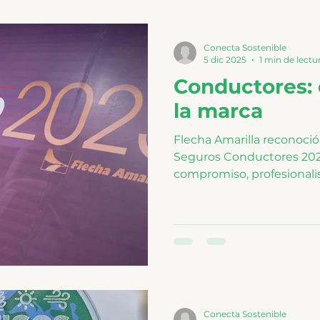
donde cada mamá pueda s
acompañada y respaldada
maternidad
Conecta Sostenible
5 dic 2025
1 min de lectu
Conductores: 
la marca
Flecha Amarilla reconoció
Seguros Conductores 202
compromiso, profesionali
Acompañados de sus fami
recibieron un reconocimie
para garantizar viajes seg
evento destacó su entreg
que desempeñan como el 
Conecta Sostenible