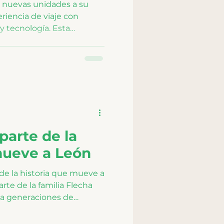
4 nuevas unidades a su
eriencia de viaje con
y tecnología. Esta
mpromiso continuo por
iciente, confiable y
o, elevando los
ara los pasajeros.
parte de la
mueve a León
de la historia que mueve a
rte de la familia Flecha
 a generaciones de
ajo, estudio, descanso y
del 450 aniversario de la