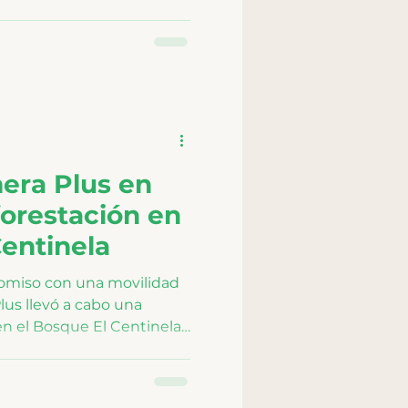
avances en la
es 100 % eléctricas y su
pulsando una movilidad
e.
mera Plus en
forestación en
Centinela
omiso con una movilidad
lus llevó a cabo una
en el Bosque El Centinela,
adores.