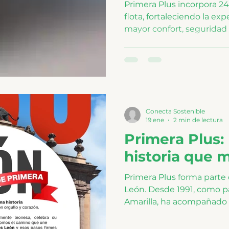
Primera Plus incorpora 2
flota, fortaleciendo la exp
mayor confort, seguridad 
integración refleja el co
ofrecer un servicio más ef
responsable con el entorn
estándares de movilidad p
Conecta Sostenible
19 ene
2 min de lectura
Primera Plus: 
historia que 
Primera Plus forma parte 
León. Desde 1991, como pa
Amarilla, ha acompañado
leoneses en viajes de trab
reencuentro. En el marco 