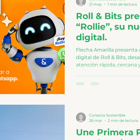
21 may
1 min de lectura
Roll & Bits pr
“Rollie”, su n
digital.
Flecha Amarilla presenta a
digital de Roll & Bits, des
atención rápida, cercana y
de web y WhatsApp, forta
digital de los viajeros.
Conecta Sostenible
26 mar
2 min de lectura
Une Primera P