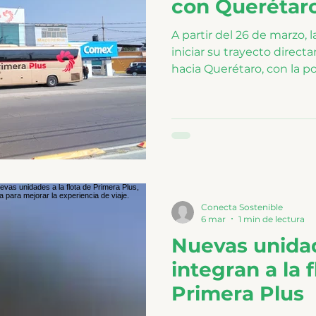
con Querétar
A partir del 26 de marzo, l
iniciar su trayecto direc
hacia Querétaro, con la p
hacia destinos clave como
León, San Luis Potosí, Ag
destinos que forman part
Plus.
Conecta Sostenible
6 mar
1 min de lectura
Nuevas unida
integran a la 
Primera Plus