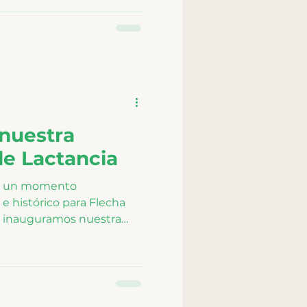
tículo celebra el orgullo
undamente leonesa y el
reciendo una experiencia
onfianza y evolución se
nuestra
de Lactancia
lo un momento
e histórico para Flecha
a, inauguramos nuestra
 , un espacio creado con
profundo reconocimiento
s significativas en la vida
. Esta sala fue diseñada
seguro, cómodo y digno ,