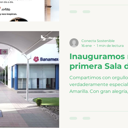
fundación de León, este ar
de ser una empresa prof
compromiso de seguir of
de viaje donde historia, c
encuentran.
Conecta Sostenible
16 ene
1 min de lectura
Inauguramos 
primera Sala 
Compartimos con orgul
verdaderamente especial 
Amarilla. Con gran alegrí
primera Sala de Lactancia
respeto, sensibilidad y 
hacia una de las etapas má
de nuestras colaboradoras
para brindar un entorno 