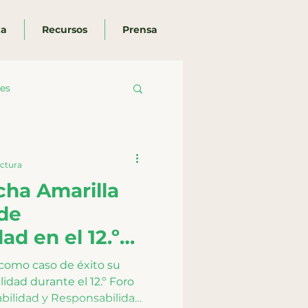
za
Recursos
Prensa
es
ectura
ha Amarilla
 de
ad en el 12.º
ional de
 como caso de éxito su
ad
idad durante el 12.º Foro
abilidad y Responsabilidad