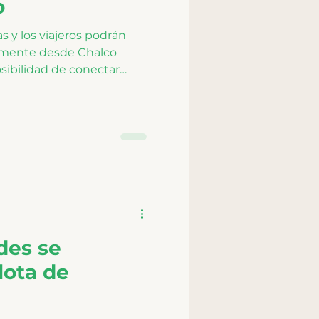
o
as y los viajeros podrán
tamente desde Chalco
osibilidad de conectar
 Guadalajara, Morelia,
uascalientes y más de 100
e de la cobertura Primera
des se
flota de