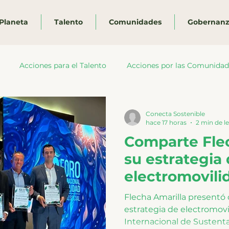
Planeta
Talento
Comunidades
Gobernan
Acciones para el Talento
Acciones por las Comunidad
remios y Certificaciones
Prensa
Conecta Sostenible
hace 17 horas
2 min de l
Comparte Flec
su estrategia
electromovilid
Foro Internac
Flecha Amarilla presentó
Sustentabilid
estrategia de electromovil
Internacional de Sustent