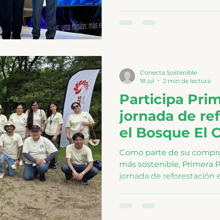
Social, compartiendo los 
implementación de unidad
visión para continuar im
más eficiente y sostenibl
Conecta Sostenible
18 jul
2 min de lectura
Participa Pri
jornada de re
el Bosque El 
Como parte de su compr
más sostenible, Primera P
jornada de reforestación 
junto a clientes y colabor