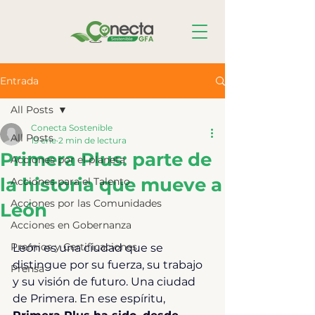
Entrada
All Posts
Conecta Sostenible
All Posts
19 ene
2 min de lectura
Primera Plus: parte de
Acciones por el planeta
la historia que mueve a
Acciones para el Talento
Acciones por las Comunidades
León
Acciones en Gobernanza
Premios y Certificaciones
León es una ciudad que se 
distingue por su fuerza, su trabajo 
Prensa
y su visión de futuro. Una ciudad 
de Primera. En ese espíritu, 