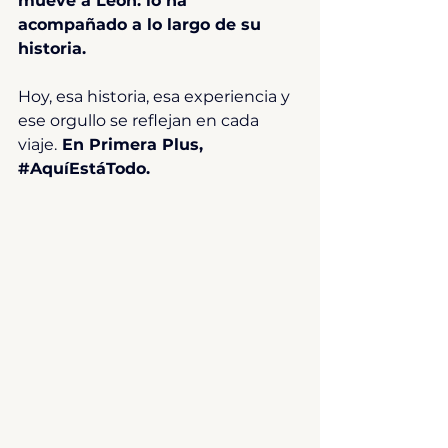
mueve a León: lo ha 
acompañado a lo largo de su 
historia.
Hoy, esa historia, esa experiencia y 
ese orgullo se reflejan en cada 
viaje.
 En Primera Plus, 
#AquíEstáTodo
.