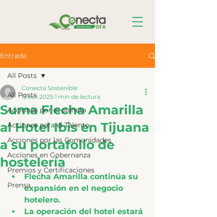
Entrada
All Posts
Conecta Sostenible
All Posts
13 oct 2025
1 min de lectura
Suma Flecha Amarilla
Acciones por el planeta
al Hotel Ibis en Tijuana
Acciones para el Talento
Acciones por las Comunidades
a su portafolio de
Acciones en Gobernanza
hostelería
Premios y Certificaciones
Flecha Amarilla continúa su 
Prensa
expansión en el negocio 
hotelero.
La operación del hotel estará 